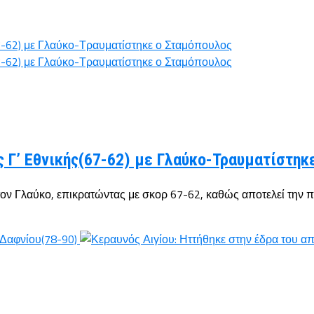
ς Γ’ Εθνικής(67-62) με Γλαύκο-Τραυματίστηκ
ον Γλαύκο, επικρατώντας με σκορ 67-62, καθώς αποτελεί την πρ