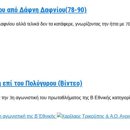
του από Δάφνη Δαφνίου(78-90)
ίου αλλά τελικά δεν τα κατάφερε, γνωρίζοντας την ήττα με 78-9
 επί του Πολύγυρου (Βίντεο)
 την 3η αγωνιστική του πρωταθλήματος της Β Εθνικής κατηγορία