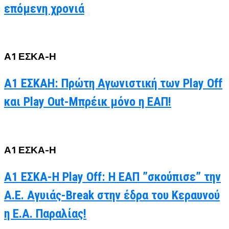
επόμενη χρονιά
Α1 ΕΣΚΑ-Η
Α1 ΕΣΚΑΗ: Πρώτη Αγωνιστική των Play Off
και Play Out-Μπρέικ μόνο η ΕΑΠ!
Α1 ΕΣΚΑ-Η
Α1 ΕΣΚΑ-Η Play Off: Η ΕΑΠ ”σκούπισε” την
Α.Ε. Αγυιάς-Break στην έδρα του Κεραυνού
η Ε.Α. Παραλίας!