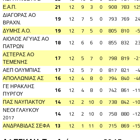
Ε.Α.Π.
21
12
9
3
0
908
783
12
ΔΙΑΓΟΡΑΣ ΑΟ
19
12
7
5
0
793
769
2
ΒΡΑΧΝ.
ΔΥΜΗΣ Α.Ο.
19
12
7
5
0
805
810
-
ΑΙΟΛΟΣ ΑΓΥΙΑΣ ΑΟ
18
12
6
6
0
855
832
2
ΠΑΤΡΩΝ
ΑΣΤΕΡΑΣ ΑΟ
17
12
5
7
0
798
819
-2
ΤΕΜΕΝΗΣ
ΑΕΠ ΟΛΥΜΠΙΑΣ
17
12
5
7
0
817
821
-
ΑΠΟΛΛΩΝΙΑΣ ΑΣ
16
12
4
8
0
794
840
-4
ΓΕ ΗΡΑΚΛΗΣ
16
12
4
8
0
742
861
-1
ΠΥΡΓΟΥ
ΠΑΣ ΝΑΥΠΑΚΤΟΥ
14
12
2
10
0
738
842
-1
ΝΕΟΙ ΓΛΑΥΚΟΥ
14
12
2
10
0
758
880
-1
2017
ΑΝΔΡΑΒΙΔΑΣ ΣΕΦΑ
13
12
1
11
0
715
869
-1