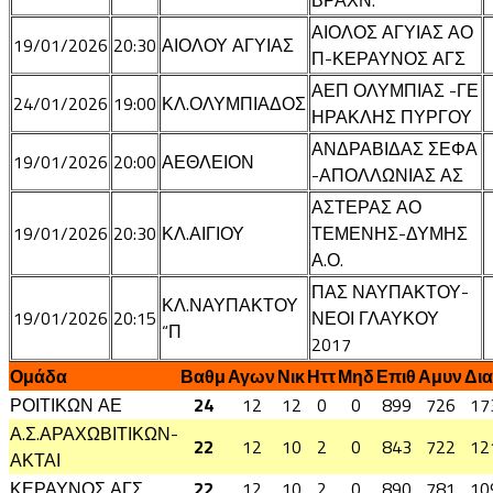
ΒΡΑΧΝ.
ΑΙΟΛΟΣ ΑΓΥΙΑΣ ΑΟ
19/01/2026
20:30
ΑΙΟΛΟΥ ΑΓΥΙΑΣ
Π-ΚΕΡΑΥΝΟΣ ΑΓΣ
ΑΕΠ ΟΛΥΜΠΙΑΣ -ΓΕ
24/01/2026
19:00
ΚΛ.ΟΛΥΜΠΙΑΔΟΣ
ΗΡΑΚΛΗΣ ΠΥΡΓΟΥ
ΑΝΔΡΑΒΙΔΑΣ ΣΕΦΑ
19/01/2026
20:00
ΑΕΘΛΕΙΟΝ
-ΑΠΟΛΛΩΝΙΑΣ ΑΣ
ΑΣΤΕΡΑΣ ΑΟ
19/01/2026
20:30
ΚΛ.ΑΙΓΙΟΥ
ΤΕΜΕΝΗΣ-ΔΥΜΗΣ
Α.Ο.
ΠΑΣ ΝΑΥΠΑΚΤΟΥ-
ΚΛ.ΝΑΥΠΑΚΤΟΥ
19/01/2026
20:15
ΝΕΟΙ ΓΛΑΥΚΟΥ
“Π
2017
Ομάδα
Βαθμ
Αγων
Νικ
Ηττ
Μηδ
Επιθ
Αμυν
Δι
ΡΟΙΤΙΚΩΝ ΑΕ
24
12
12
0
0
899
726
17
Α.Σ.ΑΡΑΧΩΒΙΤΙΚΩΝ-
22
12
10
2
0
843
722
12
ΑΚΤΑΙ
ΚΕΡΑΥΝΟΣ ΑΓΣ
22
12
10
2
0
890
781
10