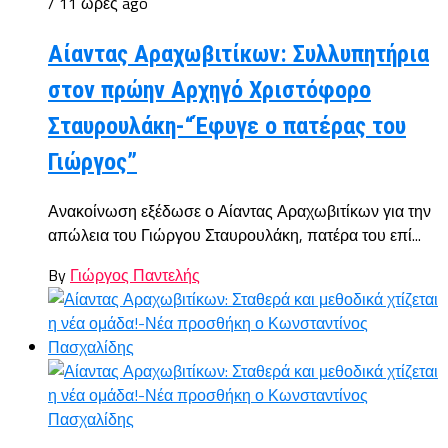
/ 11 ώρες ago
Αίαντας Αραχωβιτίκων: Συλλυπητήρια
στον πρώην Αρχηγό Χριστόφορο
Σταυρουλάκη-“Έφυγε ο πατέρας του
Γιώργος”
Ανακοίνωση εξέδωσε ο Αίαντας Αραχωβιτίκων για την
απώλεια του Γιώργου Σταυρουλάκη, πατέρα του επί...
By
Γιώργος Παντελής