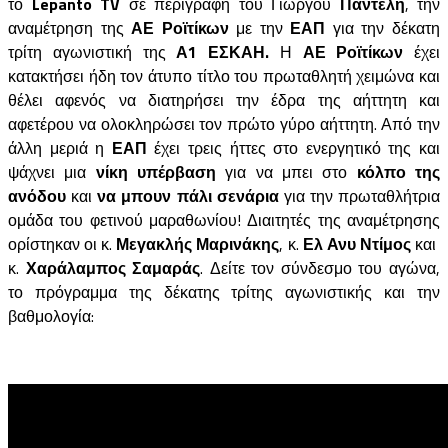
το
Lepanto TV
σε περιγραφή του Γιώργου
Παντελή
, την
αναμέτρηση της
ΑΕ Ροϊτίκων
με την
ΕΑΠ
για την δέκατη
τρίτη αγωνιστική της
Α1 ΕΣΚΑΗ.
Η
ΑΕ Ροϊτίκων
έχει
κατακτήσει ήδη τον άτυπο τίτλο του πρωταθλητή χειμώνα και
θέλει αφενός να διατηρήσει την έδρα της αήττητη και
αφετέρου να ολοκληρώσει τον πρώτο γύρο αήττητη. Από την
άλλη μεριά η
ΕΑΠ
έχει τρεις ήττες στο ενεργητικό της και
ψάχνει μια
νίκη υπέρβαση
για να μπει στο
κόλπο της
ανόδου
και
να μπουν πάλι σενάρια
για την πρωταθλήτρια
ομάδα του φετινού μαραθωνίου! Διαιτητές της αναμέτρησης
ορίστηκαν οι κ.
Μεγακλής Μαρινάκης
, κ.
Ελ Ανυ Ντίμος
και
κ.
Χαράλαμπος Σαμαράς
. Δείτε τον σύνδεσμο του αγώνα,
το πρόγραμμα της δέκατης τρίτης αγωνιστικής και την
βαθμολογία: