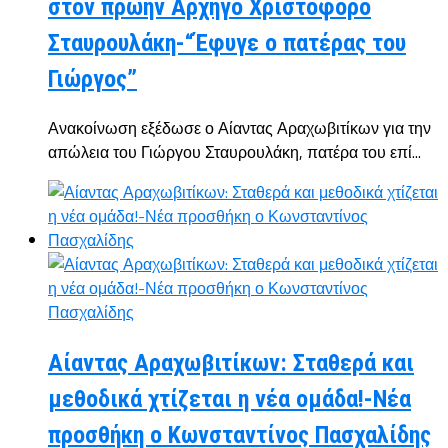
στον πρώην Αρχηγό Χριστόφορο
Σταυρουλάκη-“Έφυγε ο πατέρας του
Γιώργος”
Ανακοίνωση εξέδωσε ο Αίαντας Αραχωβιτίκων για την
απώλεια του Γιώργου Σταυρουλάκη, πατέρα του επί...
Αίαντας Αραχωβιτίκων: Σταθερά και
μεθοδικά χτίζεται η νέα ομάδα!-Νέα
προσθήκη ο Κωνσταντίνος Πασχαλίδης