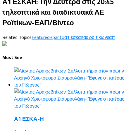
Α1 ΕΣΚΑΗ: Την Δεύτερα στις 20:45
τηλεοπτικά και διαδικτυακά ΑΕ
Ροϊτίκων-ΕΑΠ/Βίντεο
Related Topics
Featured
lepanto
α1 εσκαη
αε ροιτικων
εαπ
Must See
Α1 ΕΣΚΑ-Η