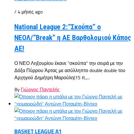
/ 4 μήνες ago
National League 2:”Σκούπα” ο
ΝΕΟΛ/”Break” η ΑΕ Βαρθολομιού Κάπος
ΑΕ!
Ο ΝΕΟ Ληξουρίου έκανε “σκούπα” την σειρά με την
Δόξα Πύρρου Άρτας με ασύλληπτο double double του
Αρχηγού Δημήτρη Μαρούλη(15 π.,...
By
Γιώργος Παντελής
BASKET LEAGUE A1