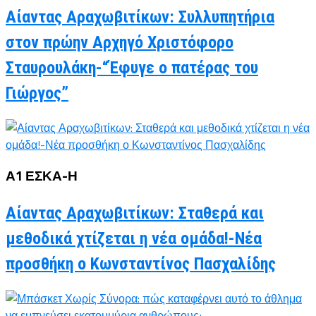
Αίαντας Αραχωβιτίκων: Συλλυπητήρια
στον πρώην Αρχηγό Χριστόφορο
Σταυρουλάκη-“Έφυγε ο πατέρας του
Γιώργος”
Α1 ΕΣΚΑ-Η
Αίαντας Αραχωβιτίκων: Σταθερά και
μεθοδικά χτίζεται η νέα ομάδα!-Νέα
προσθήκη ο Κωνσταντίνος Πασχαλίδης