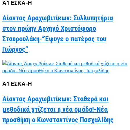
Α1 ΕΣΚΑ-Η
Αίαντας Αραχωβιτίκων: Συλλυπητήρια
στον πρώην Αρχηγό Χριστόφορο
Σταυρουλάκη-“Έφυγε ο πατέρας του
Γιώργος”
Α1 ΕΣΚΑ-Η
Αίαντας Αραχωβιτίκων: Σταθερά και
μεθοδικά χτίζεται η νέα ομάδα!-Νέα
προσθήκη ο Κωνσταντίνος Πασχαλίδης