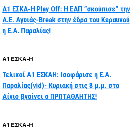
Α1 ΕΣΚΑ-Η Play Off: Η ΕΑΠ ”σκούπισε” την
Α.Ε. Αγυιάς-Break στην έδρα του Κεραυνού
η Ε.Α. Παραλίας!
Α1 ΕΣΚΑ-Η
Τελικοί Α1 ΕΣΚΑΗ: Ισοφάρισε η Ε.Α.
Παραλίας(vid)- Κυριακή στις 8 μ.μ. στο
Αίγιο βγαίνει ο ΠΡΩΤΑΘΛΗΤΗΣ!
Α1 ΕΣΚΑ-Η