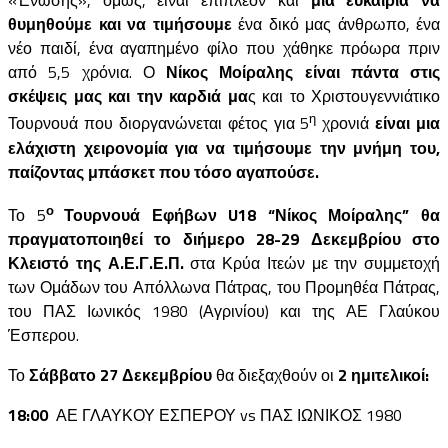
«Ένωσης», όμως, είναι επιπλέον και
μια ευκαιρία να
θυμηθούμε και να τιμήσουμε
ένα δικό μας άνθρωπο, ένα
νέο παιδί, ένα αγαπημένο φίλο που χάθηκε πρόωρα πριν
από 5,5 χρόνια. Ο
Νίκος Μοίραλης είναι πάντα στις
σκέψεις μας και την καρδιά μα
ς και το Χριστουγεννιάτικο
η
Τουρνουά που διοργανώνεται φέτος για 5
χρονιά
είναι μια
ελάχιστη χειρονομία για να τιμήσουμε την μνήμη του,
παίζοντας μπάσκετ που τόσο αγαπούσε.
ο
Το 5
Τουρνουά Εφήβων U18 “Νίκος Μοίραλης” θα
πραγματοποιηθεί το διήμερο 28-29 Δεκεμβρίου στο
Κλειστό της Α.Ε.Γ.Ε.Π.
στα Κρύα Ιτεών με την συμμετοχή
των Ομάδων του Απόλλωνα Πάτρας, του Προμηθέα Πάτρας,
του ΠΑΣ Ιωνικός 1980 (Αγρινίου) και της ΑΕ Γλαύκου
Έσπερου.
Το
Σάββατο 27 Δεκεμβρίου
θα διεξαχθούν οι
2 ημιτελικοί:
18:00
ΑΕ ΓΛΑΥΚΟΥ ΕΣΠΕΡΟΥ vs ΠΑΣ ΙΩΝΙΚΟΣ 1980