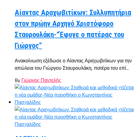
Αίαντας Αραχωβιτίκων: Συλλυπητήρια
στον πρώην Αρχηγό Χριστόφορο
Σταυρουλάκη-“Έφυγε ο πατέρας του
Γιώργος”
Ανακοίνωση εξέδωσε ο Αίαντας Αραχωβιτίκων για την
απώλεια του Γιώργου Σταυρουλάκη, πατέρα του επί...
By
Γιώργος Παντελής