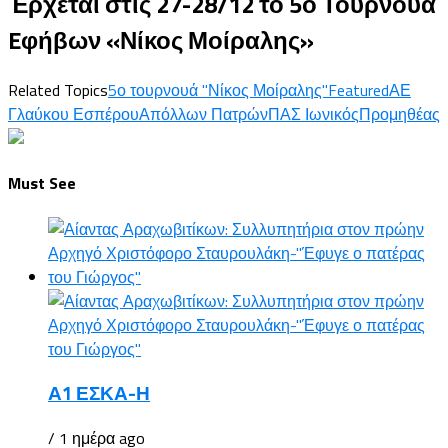
Έρχεται στις 27-28/12 το 5ο Τουρνουά
Eφήβων «Νίκος Μοίραλης»
Related Topics
5ο τουρνουά "Νίκος Μοίραλης"
Featured
ΑΕ
Γλαύκου Εσπέρου
Απόλλων Πατρών
ΠΑΣ Ιωνικός
Προμηθέας
Must See
Α1 ΕΣΚΑ-Η
/ 1 ημέρα ago