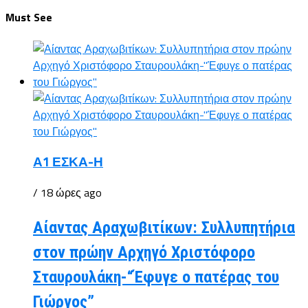
Must See
Α1 ΕΣΚΑ-Η
/ 18 ώρες ago
Αίαντας Αραχωβιτίκων: Συλλυπητήρια
στον πρώην Αρχηγό Χριστόφορο
Σταυρουλάκη-“Έφυγε ο πατέρας του
Γιώργος”