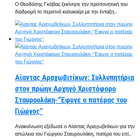
Ο Θεοδόσης Γκόβας ξεκίνησε την προπονητική του
διαδρομή το περσινό καλοκαίρι με την ένταξη...
Αίαντας Αραχωβιτίκων: Συλλυπητήρια
στον πρώην Αρχηγό Χριστόφορο
Σταυρουλάκη-“Έφυγε ο πατέρας του
Γιώργος”
Ανακοίνωση εξέδωσε ο Αίαντας Αραχωβιτίκων για την
απώλεια του Γιώργου Σταυρουλάκη, πατέρα του επί...