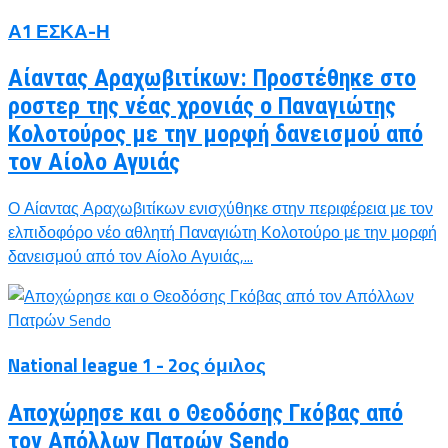
Α1 ΕΣΚΑ-Η
Αίαντας Αραχωβιτίκων: Προστέθηκε στο
ροστερ της νέας χρονιάς ο Παναγιώτης
Κολοτούρος με την μορφή δανεισμού από
τον Αίολο Αγυιάς
Ο Αίαντας Αραχωβιτίκων ενισχύθηκε στην περιφέρεια με τον
ελπιδοφόρο νέο αθλητή Παναγιώτη Κολοτούρο με την μορφή
δανεισμού από τον Αίολο Αγυιάς,...
National league 1 - 2ος όμιλος
Αποχώρησε και ο Θεοδόσης Γκόβας από
τον Απόλλων Πατρών Sendo