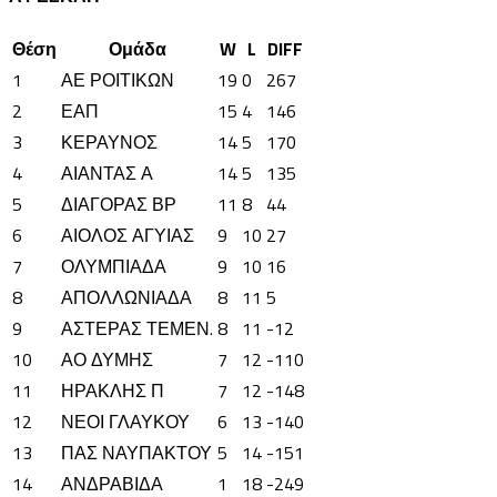
Θέση
Ομάδα
W
L
DIFF
1
ΑΕ ΡΟΙΤΙΚΩΝ
19
0
267
2
ΕΑΠ
15
4
146
3
ΚΕΡΑΥΝΟΣ
14
5
170
4
ΑΙΑΝΤΑΣ Α
14
5
135
5
ΔΙΑΓΟΡΑΣ ΒΡ
11
8
44
6
ΑΙΟΛΟΣ ΑΓΥΙΑΣ
9
10
27
7
ΟΛΥΜΠΙΑΔΑ
9
10
16
8
ΑΠΟΛΛΩΝΙΑΔΑ
8
11
5
9
ΑΣΤΕΡΑΣ ΤΕΜΕΝ.
8
11
-12
10
ΑΟ ΔΥΜΗΣ
7
12
-110
11
ΗΡΑΚΛΗΣ Π
7
12
-148
12
ΝΕΟΙ ΓΛΑΥΚΟΥ
6
13
-140
13
ΠΑΣ ΝΑΥΠΑΚΤΟΥ
5
14
-151
14
ΑΝΔΡΑΒΙΔΑ
1
18
-249