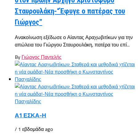
στον πρώην Αρχηγό Χριστόφορο
Σταυρουλάκη-“Έφυγε ο πατέρας του
Γιώργος”
Ανακοίνωση εξέδωσε ο Αίαντας Αραχωβιτίκων για την
απώλεια του Γιώργου Σταυρουλάκη, πατέρα του επί...
By
Γιώργος Παντελής
Α1 ΕΣΚΑ-Η
/ 1 εβδομάδα ago