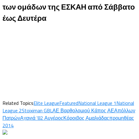
των ομάδων της ΕΣΚΑΗ από Σάββατο
έως Δευτέρα
Related Topics
Elite League
Featured
National League 1
National
League 2
Stoiximan GBL
ΑΕ Βαρθολομιού Κάπος ΑΕ
Απόλλων
Πατρών
Αχαγιά '82 Αυγέρος
Κόροιβος Αμαλιάδας
προμηθέας
2014