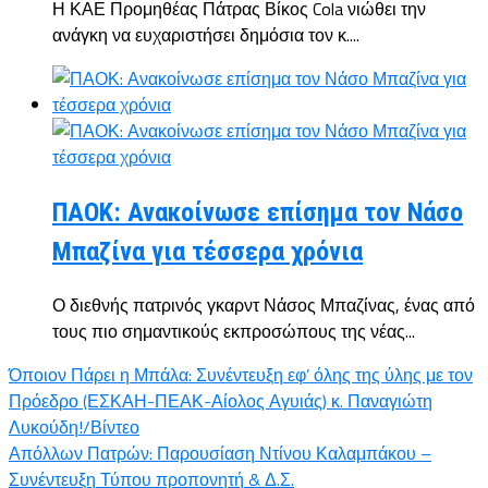
Η ΚΑΕ Προμηθέας Πάτρας Βίκος Cola νιώθει την
ανάγκη να ευχαριστήσει δημόσια τον κ....
ΠΑΟΚ: Ανακοίνωσε επίσημα τον Νάσο
Μπαζίνα για τέσσερα χρόνια
Ο διεθνής πατρινός γκαρντ Νάσος Μπαζίνας, ένας από
τους πιο σημαντικούς εκπροσώπους της νέας...
Όποιον Πάρει η Μπάλα: Συνέντευξη εφ’ όλης της ύλης με τον
Πρόεδρο (ΕΣΚΑΗ-ΠΕΑΚ-Αίολος Αγυιάς) κ. Παναγιώτη
Λυκούδη!/Βίντεο
Απόλλων Πατρών: Παρουσίαση Ντίνου Καλαμπάκου –
Συνέντευξη Τύπου προπονητή & Δ.Σ.