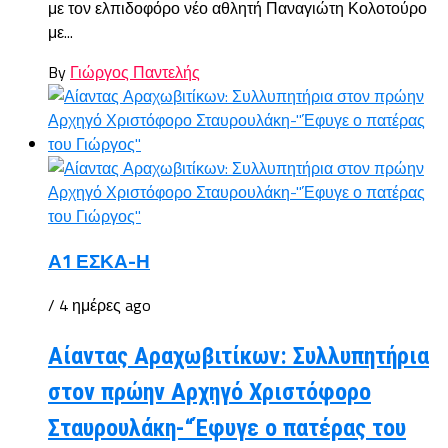
με τον ελπιδοφόρο νέο αθλητή Παναγιώτη Κολοτούρο
με...
By
Γιώργος Παντελής
Α1 ΕΣΚΑ-Η
/ 4 ημέρες ago
Αίαντας Αραχωβιτίκων: Συλλυπητήρια
στον πρώην Αρχηγό Χριστόφορο
Σταυρουλάκη-“Έφυγε ο πατέρας του