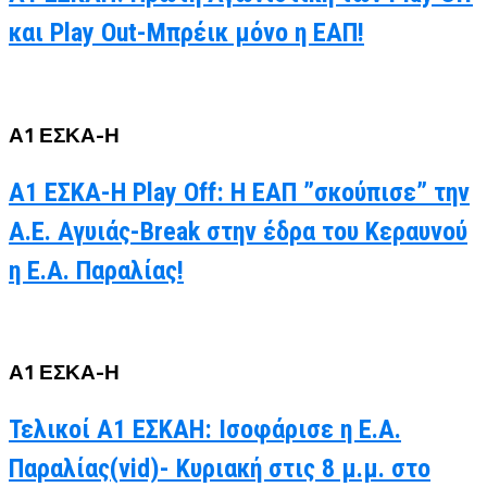
και Play Out-Μπρέικ μόνο η ΕΑΠ!
Α1 ΕΣΚΑ-Η
Α1 ΕΣΚΑ-Η Play Off: Η ΕΑΠ ”σκούπισε” την
Α.Ε. Αγυιάς-Break στην έδρα του Κεραυνού
η Ε.Α. Παραλίας!
Α1 ΕΣΚΑ-Η
Τελικοί Α1 ΕΣΚΑΗ: Ισοφάρισε η Ε.Α.
Παραλίας(vid)- Κυριακή στις 8 μ.μ. στο