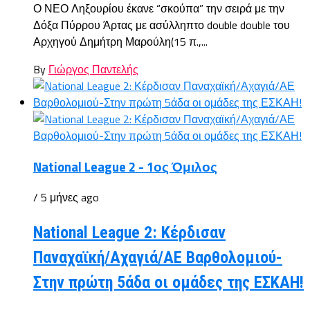
Ο ΝΕΟ Ληξουρίου έκανε “σκούπα” την σειρά με την
Δόξα Πύρρου Άρτας με ασύλληπτο double double του
Αρχηγού Δημήτρη Μαρούλη(15 π.,...
By
Γιώργος Παντελής
National League 2 - 1ος Όμιλος
/ 5 μήνες ago
National League 2: Κέρδισαν
Παναχαϊκή/Αχαγιά/ΑΕ Βαρθολομιού-
Στην πρώτη 5άδα οι ομάδες της ΕΣΚΑΗ!