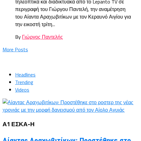
τηλεοπτικά και διαδικτυακά από το Lepanto TV σε
περιγραφή του Γιώργου Παντελή, την αναμέτρηση
του Αίαντα Αραχωβιτίκων με τον Κεραυνό Αιγίου για
την εικοστή τρίτη...
By
Γιώργος Παντελής
More Posts
Headlines
Trending
Videos
Α1 ΕΣΚΑ-Η
Αίαντας Αραχωβιτίκων: Προστέθηκε στο