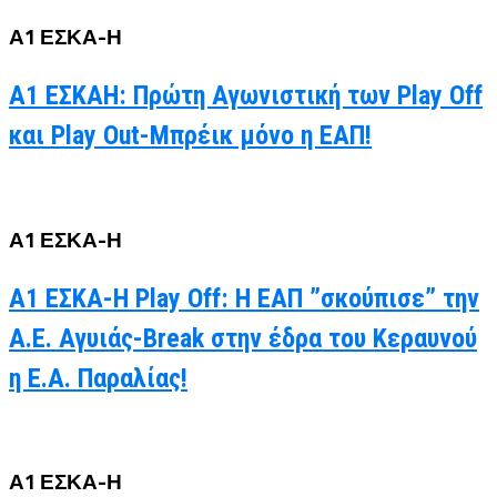
Α1 ΕΣΚΑ-Η
Α1 ΕΣΚΑΗ: Πρώτη Αγωνιστική των Play Off
και Play Out-Μπρέικ μόνο η ΕΑΠ!
Α1 ΕΣΚΑ-Η
Α1 ΕΣΚΑ-Η Play Off: Η ΕΑΠ ”σκούπισε” την
Α.Ε. Αγυιάς-Break στην έδρα του Κεραυνού
η Ε.Α. Παραλίας!
Α1 ΕΣΚΑ-Η