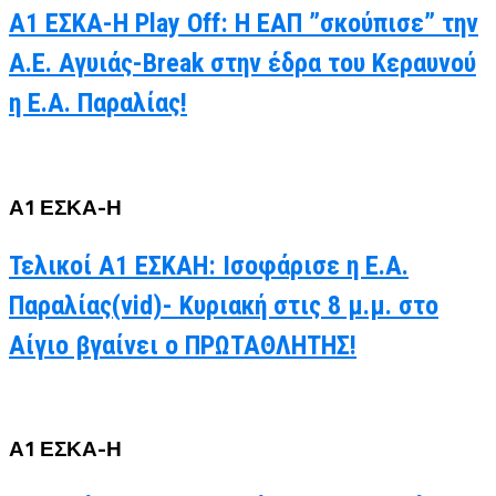
Α1 ΕΣΚΑ-Η Play Off: Η ΕΑΠ ”σκούπισε” την
Α.Ε. Αγυιάς-Break στην έδρα του Κεραυνού
η Ε.Α. Παραλίας!
Α1 ΕΣΚΑ-Η
Τελικοί Α1 ΕΣΚΑΗ: Ισοφάρισε η Ε.Α.
Παραλίας(vid)- Κυριακή στις 8 μ.μ. στο
Αίγιο βγαίνει ο ΠΡΩΤΑΘΛΗΤΗΣ!
Α1 ΕΣΚΑ-Η