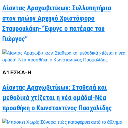
Αίαντας Αραχωβιτίκων: Συλλυπητήρια
στον πρώην Αρχηγό Χριστόφορο
Σταυρουλάκη-“Έφυγε ο πατέρας του
Γιώργος”
Α1 ΕΣΚΑ-Η
Αίαντας Αραχωβιτίκων: Σταθερά και
μεθοδικά χτίζεται η νέα ομάδα!-Νέα
προσθήκη ο Κωνσταντίνος Πασχαλίδης